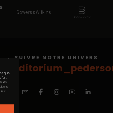
SUIVRE NOTRE UNIVERS
 accepter
@auditorium_pederso
les que
 fait
elles
 de ne
 sur