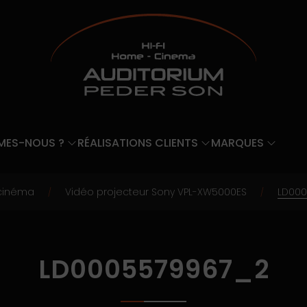
MES-NOUS ?
RÉALISATIONS CLIENTS
MARQUES
cinéma
Vidéo projecteur Sony VPL-XW5000ES
LD000
/
/
LD0005579967_2