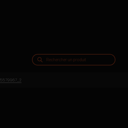
Recherche
de
produits
5579967_2