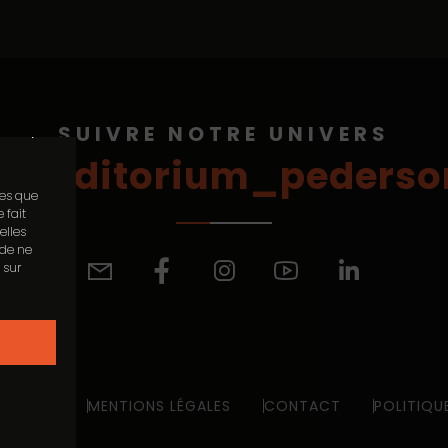
SUIVRE NOTRE UNIVERS
 accepter
@auditorium_pederso
les que
 fait
elles
 de ne
 sur
DU SITE
MENTIONS LÉGALES
CONTACT
POLITIQU