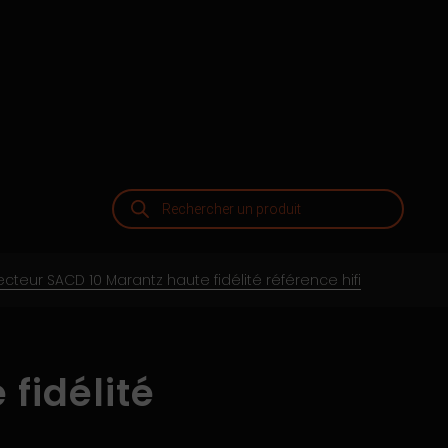
Recherche
de
produits
ecteur SACD 10 Marantz haute fidélité référence hifi
fidélité