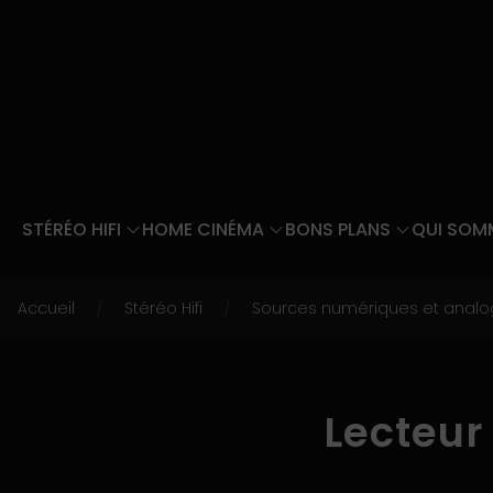
STÉRÉO HIFI
HOME CINÉMA
BONS PLANS
QUI SOM
Accueil
Stéréo Hifi
Sources numériques et analo
/
/
Lecteur