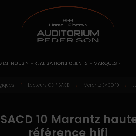
MES-NOUS ?
RÉALISATIONS CLIENTS
MARQUES
giques
Lecteurs CD / SACD
Marantz SACD 10
L
/
/
/
 SACD 10 Marantz haute 
référence hifi