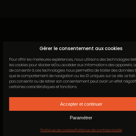
Continuer sans
Gérer le consentement aux cookies
Pour offrir les meilleures expériences, nous utilisons des technologies tel
les cookies pour stocker et/ou accéder aux informations des appareils. Le
de consentir à ces technologies nous permettra de traiter des données t
que le comportement de navigation ou les ID uniques sur ce site. Le fait
pas consentir ou de retirer son consentement peut avoir un effet négatif
certaines caractéristiques et fonctions.
Accepter et continuer
Paramétrer
ACCUEIL
PLAN 
Politique de cookies
Politique de confidentialité