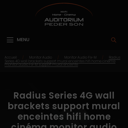
MENU
Accueil
Monitor Audio
Monitor Audio Fix-M
Radius
/
/
/
Series 4G wall brackets support mural enceintes hifi home cinéma
monitor audio Fix-M support mural enceinte
Radius Series 4G wall
brackets support mural
enceintes hifi home
cinéma monitor audio