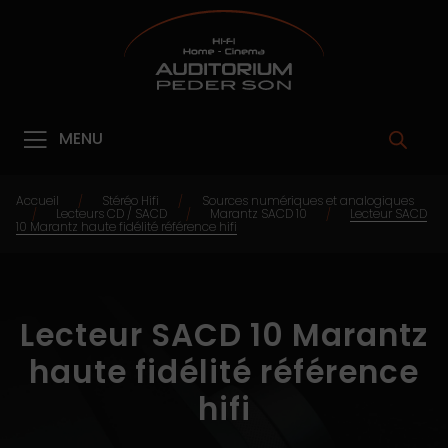
MENU
Accueil
Stéréo Hifi
Sources numériques et analogiques
/
/
Lecteurs CD / SACD
Marantz SACD 10
Lecteur SACD
/
/
/
10 Marantz haute fidélité référence hifi
Lecteur SACD 10 Marantz
haute fidélité référence
hifi