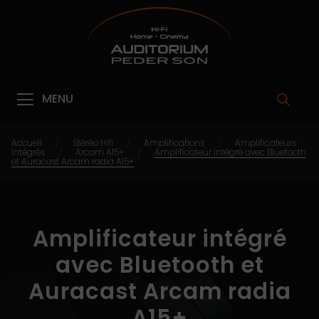
MENU
Accueil
Stéréo Hifi
Amplifications
Amplificateurs
/
/
/
intégrés
Arcam A15+
Amplificateur intégré avec Bluetooth
/
/
et Auracast Arcam radia A15+
Amplificateur intégré
avec Bluetooth et
Auracast Arcam radia
A15+