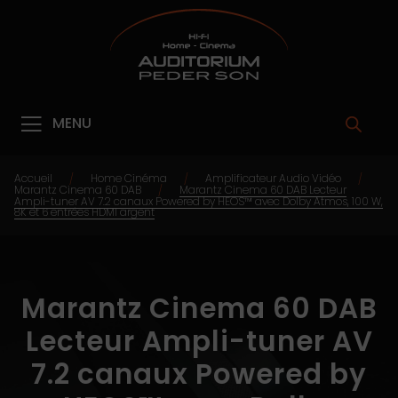
MENU
Accueil
Home Cinéma
Amplificateur Audio Vidéo
/
/
/
Marantz Cinema 60 DAB
Marantz Cinema 60 DAB Lecteur
/
Ampli-tuner AV 7.2 canaux Powered by HEOS™ avec Dolby Atmos, 100 W,
8K et 6 entrées HDMI argent
Marantz Cinema 60 DAB
Lecteur Ampli-tuner AV
7.2 canaux Powered by