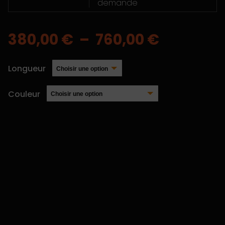
demande
Plage
380,00
€
–
760,00
€
de
Longueur
prix :
Couleur
380,00 €
à
760,00 €