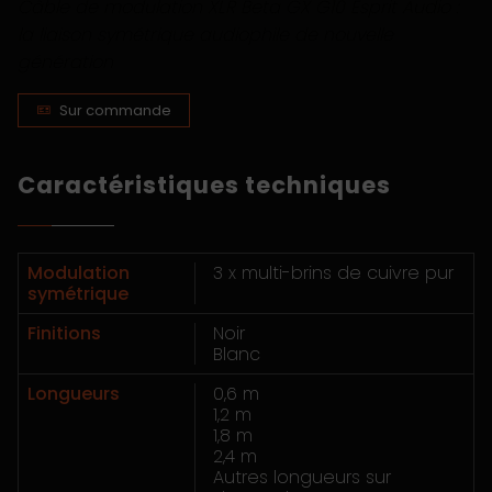
Câble de modulation XLR Beta GX G10 Esprit Audio :
la liaison symétrique audiophile de nouvelle
génération
Sur commande
Caractéristiques techniques
Modulation
3 x multi-brins de cuivre pur
symétrique
Finitions
Noir
Blanc
Longueurs
0,6 m
1,2 m
1,8 m
2,4 m
Autres longueurs sur