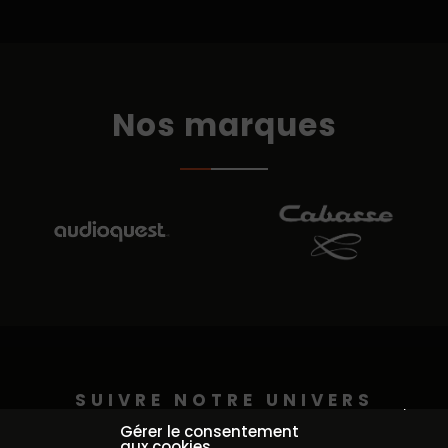
Nos marques
SUIVRE NOTRE UNIVERS
Continuer sans accepter
@auditorium_pederson
Gérer le consentement
aux cookies