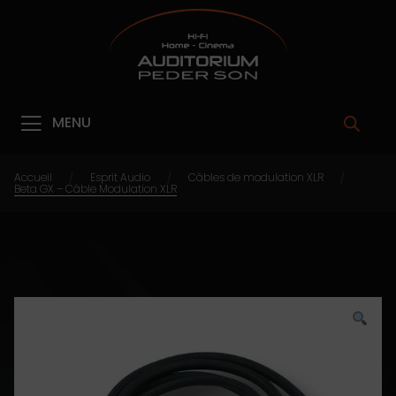
MENU
Accueil
Esprit Audio
Câbles de modulation XLR
/
/
/
Beta GX – Câble Modulation XLR