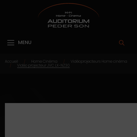
MENU
Accueil
Home Cinéma
Vidéoprojecteurs Home cinéma
/
/
Vidéo projecteur JVC LX-NZ30
/