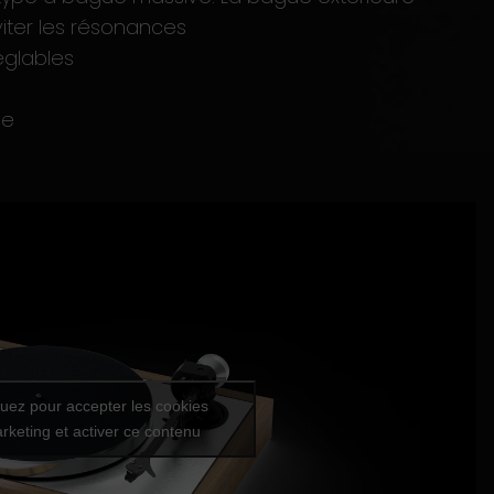
iter les résonances
églables
se
quez pour accepter les cookies
rketing et activer ce contenu