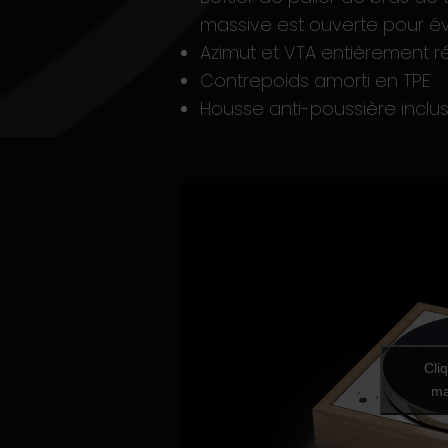
massive est ouverte pour év
Azimut et VTA entièrement r
Contrepoids amorti en TPE
Housse anti-poussière inclu
Cli
ma