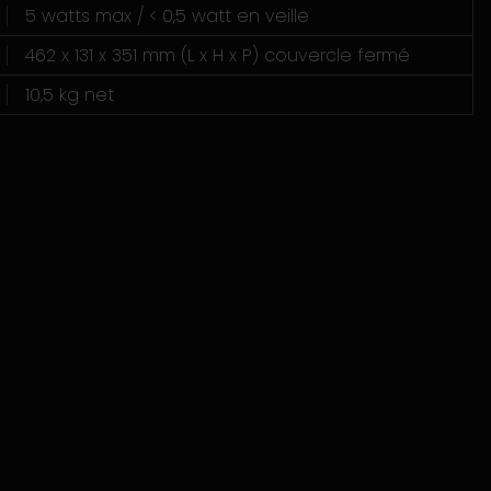
5 watts max / < 0,5 watt en veille
462 x 131 x 351 mm (L x H x P) couvercle fermé
10,5 kg net