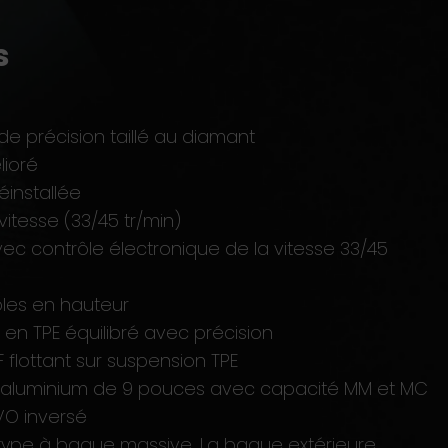
s
e précision taillé au diamant
ioré
éinstallée
vitesse (33/45 tr/min)
ec contrôle électronique de la vitesse 33/45
les en hauteur
en TPE équilibré avec précision
flottant sur suspension TPE
/aluminium de 9 pouces avec capacité MM et MC
VO inversé
e type à bague massive. La bague extérieure