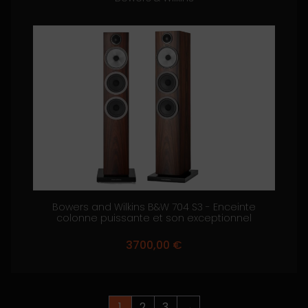
Bowers and Wilkins B&W 704 S3 - Enceinte
colonne puissante et son exceptionnel
3700,00
€
1
2
3
→