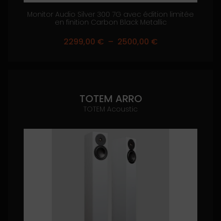
Monitor Audio Silver 300 7G avec édition limitée
en finition Carbon Black Metallic
Plage
2299,00
€
–
2500,00
€
de
prix :
2299,00 €
à
2500,00 €
TOTEM ARRO
TOTEM Acoustic