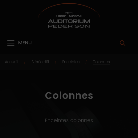
MENU
Accueil
Stéréo Hifi
Enceintes
Colonnes
/
/
/
Colonnes
Enceintes colonnes