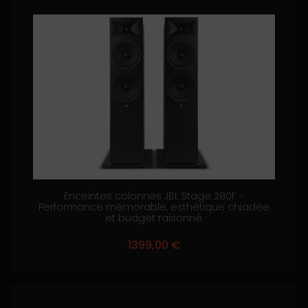
Enceintes colonnes JBL Stage 280F -
Performance mémorable, esthétique chiadée
et budget raisonné.
1399,00
€