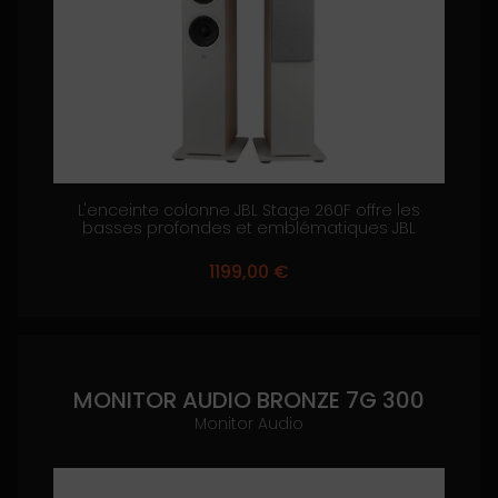
L'enceinte colonne JBL Stage 260F offre les
basses profondes et emblématiques JBL
1199,00
€
MONITOR AUDIO BRONZE 7G 300
Monitor Audio