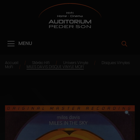
MENU
Accueil
Stéréo Hifi
Univers Vinyle
Disques Vinyles
/
/
/
MoFi
MILES DAVIS DISQUE VINYLE MOFI
/