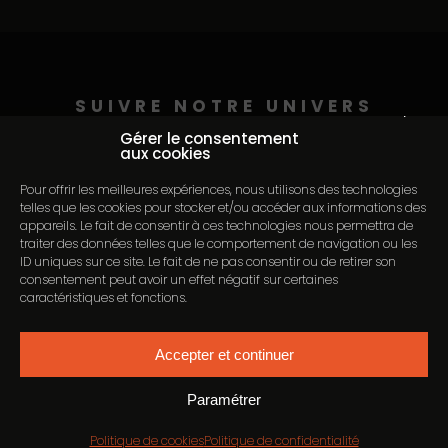
SUIVRE NOTRE UNIVERS
Continuer sans accepter
@auditorium_pederson
Gérer le consentement
aux cookies
Pour offrir les meilleures expériences, nous utilisons des technologies
telles que les cookies pour stocker et/ou accéder aux informations des
appareils. Le fait de consentir à ces technologies nous permettra de
traiter des données telles que le comportement de navigation ou les
ID uniques sur ce site. Le fait de ne pas consentir ou de retirer son
consentement peut avoir un effet négatif sur certaines
caractéristiques et fonctions.
Accepter et continuer
ACCUEIL
PLAN DU SITE
MENTIONS LÉGALES
CONTACT
Paramétrer
POLITIQUE DE COOKIES (UE)
Politique de cookies
Politique de confidentialité