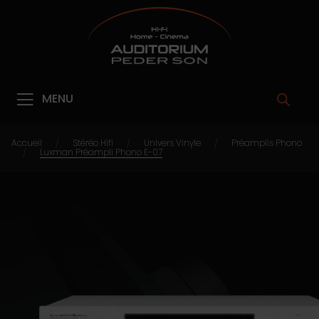
MENU
Accueil
Stéréo Hifi
Univers Vinyle
Préamplis Phono
/
/
/
Luxman Préampli Phono E-07
/