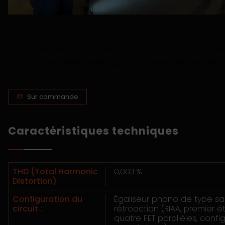
Le Pré amplificateur phono Luxman E-07 est un modèl
de gamme présenté en 2025 pour le centenaire de la
marque.
Sur commande
Caractéristiques techniques
THD (Total Harmonic
0,003 %
Distortion)
Configuration du
Égaliseur phono de type s
circuit :
rétroaction (RIAA, premier 
quatre FET parallèles, confi