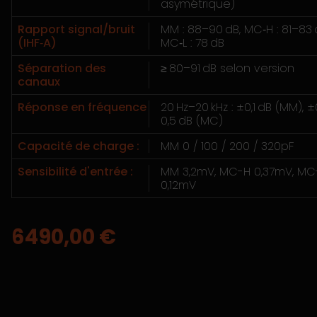
asymétrique)
Rapport signal/bruit
MM : 88–90 dB, MC‑H : 81–83 
(IHF‑A)
MC‑L : 78 dB
Séparation des
≥ 80–91 dB selon version
canaux
Réponse en fréquence
20 Hz–20 kHz : ±0,1 dB (MM), ±
0,5 dB (MC)
Capacité de charge :
MM 0 / 100 / 200 / 320pF
Sensibilité d'entrée :
MM 3,2mV, MC-H 0,37mV, MC
0,12mV
6490,00
€