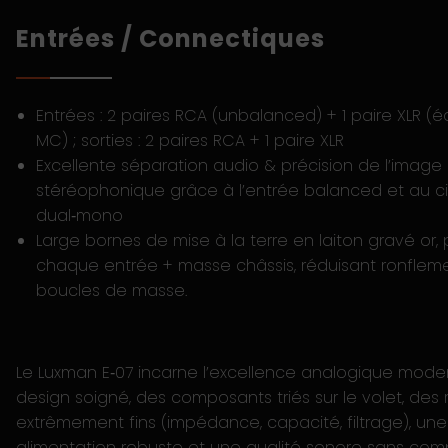
Entrées / Connectiques
Entrées : 2 paires RCA (unbalanced) + 1 paire XLR (é
MC) ; sorties : 2 paires RCA + 1 paire XLR
Excellente séparation audio & précision de l’image
stéréophonique grâce à l’entrée balanced et au ci
dual‑mono
Large bornes de mise à la terre en laiton gravé or,
chaque entrée + masse châssis, réduisant ronflem
boucles de masse
.
Le Luxman E‑07 incarne l’excellence analogique moder
design soigné, des composants triés sur le volet, des
extrêmement fins (impédance, capacité, filtrage), une
alimentation robuste et une qualité sonore sans compr