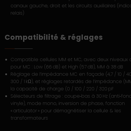
canaux gauche, droit et les circuits auxiliaires (indic
relais)
Compatibilité & réglages
Compatible cellules MM et MC, avec deux niveaux 
pour MC : Low (66 dB) et High (57 dB), MM à 38 dB
Réglage de l’impédance MC en façade (4,7 / 10 / 40 
300 / 1 kΩ), et réglages retardés de l’impédance (M
la capacité de charge (0 / 100 / 220 / 320 pF
Sélecteurs de filtrage : coupe‑bas à 30 Hz (anti‑fon
vinyle), mode mono, inversion de phase, fonction
« articulator » pour démagnétiser la cellule & les
transformateurs